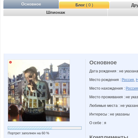
Основное
Блог
( 0 )
Др
Шпионаж
Основное
Дата рождения : не указан
Место рождения :
Россия
,
Н
Место нахождения :
Россия
Место проживания : не ука
Любимые места : не указа
Интересы : не указаны
О себе : я
Портрет заполнен на 60 %
Комплименты