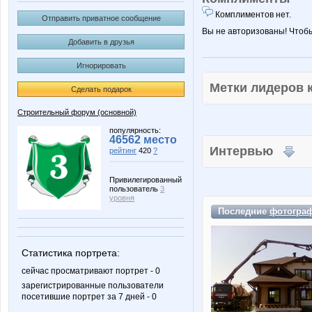
Комплиментов нет.
Отправить приватное сообщение
Вы не авторизованы! Чтоб
Добавить в друзья
Игнорировать
Метки лидеров
Сделать подарок
Строительный форум (основной)
популярность:
46562 место
Интервью
рейтинг
420
?
Привилегированный
пользователь
3
уровня
Последние
фотогра
Статистика портрета:
сейчас просматривают портрет - 0
зарегистрированные пользователи
посетившие портрет за 7 дней - 0