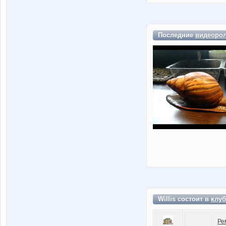
Последние
видеоро
Willis состоит в
клуб
Ре